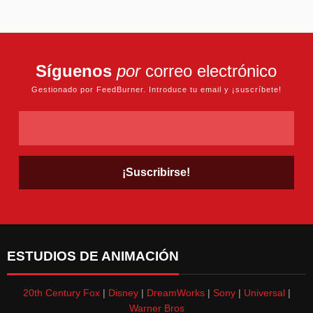
Síguenos
por
correo electrónico
Gestionado por FeedBurner. Introduce tu email y ¡suscríbete!
ESTUDIOS DE ANIMACIÓN
20th Century Fox
|
Disney
|
DreamWorks
|
Sony
|
Universal
|
Warner Bros