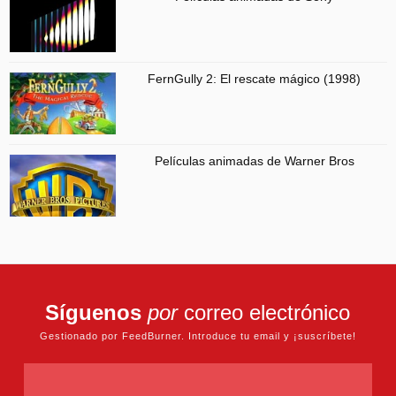
FernGully 2: El rescate mágico (1998)
Películas animadas de Warner Bros
Síguenos
por
correo electrónico
Gestionado por FeedBurner. Introduce tu email y ¡suscríbete!