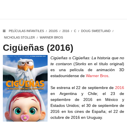
PELÍCULAS INFANTILES
2010S
2016
C
DOUG SWEETLAND
/
/
/
/
/
NICHOLAS STOLLER
WARNER BROS
/
Cigüeñas (2016)
Cigüeñas
o
Cigüeñas: La historia que no
te contaron
(
Storks
en el título original)
es una película de animación 3D
estadounidense de
Warner Bros
.
Se estrena el 22 de septiembre de
2016
en Argentina y Chile; el 23 de
septiembre de 2016 en México y
Estados Unidos; el 30 de septiembre de
2016 en los cines de España; el 22 de
octubre de 2016 en Uruguay.