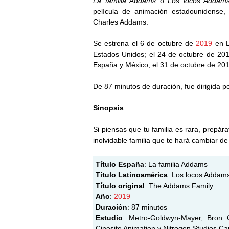
La familia Addams
o
Los locos Addam
película de animación estadounidense
Charles Addams.
Se estrena el 6 de octubre de
2019
en L
Estados Unidos; el 24 de octubre de 201
España y México; el 31 de octubre de 201
De 87 minutos de duración, fue dirigida 
Sinopsis
Si piensas que tu familia es rara, prepá
inolvidable familia que te hará cambiar de
Título España
: La familia Addams
Título Latinoamérica
: Los locos Addam
Título original
: The Addams Family
Año
:
2019
Duración
: 87 minutos
Estudio
: Metro-Goldwyn-Mayer, Bron C
Cinesite Animation y Nitrogen Studios C