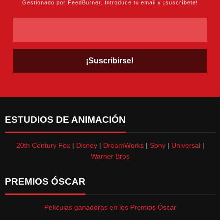
Gestionado por FeedBurner. Introduce tu email y ¡suscríbete!
ESTUDIOS DE ANIMACIÓN
20th Century Fox
|
Disney
|
DreamWorks
|
Sony
|
Universal
|
Warner Bros
PREMIOS ÓSCAR
Películas ganadoras en los Premios Óscar